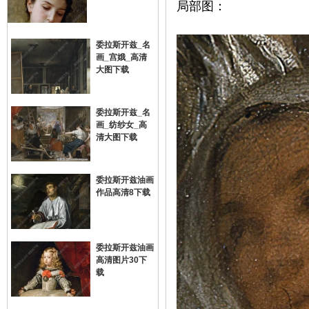
局部图：
委拉斯开兹_名
画_宫娥_高清
大图下载
委拉斯开兹_名
画_纺纱女_高
网
清大图下载
委拉斯开兹油画
作品高清8下载
委拉斯开兹油画
高清图片30下
载