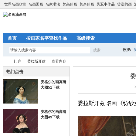
世界名画欣赏
名画国画
名家书法
梵高的画
莫奈的画
吴冠中作品
曾浩的画
首页
按画家名字查找作品
高级搜索
热搜:
搜索
搜
门户
委拉斯开兹
查看内容
热门点击
委
安格尔的画高清
索
名
›
›
大图51下载
›
委拉斯开兹 名画《纺纱
安格尔的画高清
大图49下载