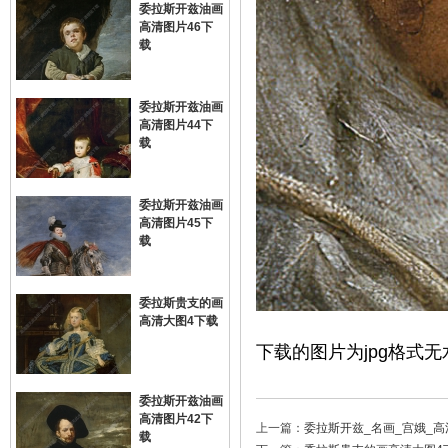
委拉斯开兹油画
高清图片46下
载
委拉斯开兹油画
高清图片44下
载
委拉斯开兹油画
高清图片45下
载
委拉斯贵支的画
高清大图4下载
下载的图片为jpg格式无
委拉斯开兹油画
高清图片42下
上一篇：
委拉斯开兹_名画_宫娥_
载