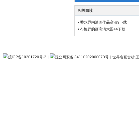
相关阅读
•
乔尔乔内油画作品高清9下载
•
布格罗的画高清大图44下载
皖ICP备10201720号-2
｜
皖公网安备 34110202000070号
｜
世界名画赏析,国