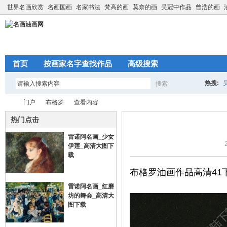
世界名画欣赏
名画国画
名家书法
梵高的画
莫奈的画
吴冠中作品
曾浩的画
首页
按画家名字查找作品
高级搜索
热搜:
搜索
搜
门户
布格罗
查看内容
热门点击
雷诺阿名画_少女
索
名
›
›
›
伊莲_高清大图下
载
布格罗油画作品高清41
雷诺阿名画_红磨
坊的舞会_高清大
图下载