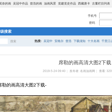
莫奈的画
吴冠中作品
曾浩的画
油画风景
党建党史作品
西藏唐卡
古董栏目列表
手机号
密码
高级搜索
热搜:
吴冠中
安格尔
曾浩
下载须知
十大名画
千里江
搜索
搜
席勒的画高清大图2下载
索
2019-5-24 09:40
|
发布者:
名画油画网
|
查看:
320
席勒的画高清大图2下载-