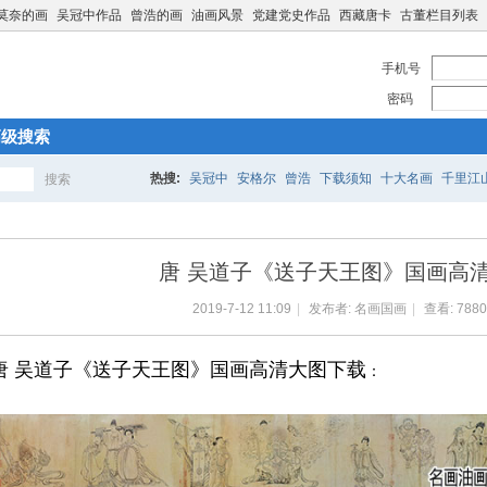
莫奈的画
吴冠中作品
曾浩的画
油画风景
党建党史作品
西藏唐卡
古董栏目列表
手机号
密码
高级搜索
热搜:
吴冠中
安格尔
曾浩
下载须知
十大名画
千里江
搜索
搜
唐 吴道子《送子天王图》国画高
索
2019-7-12 11:09
|
发布者:
名画国画
|
查看:
7880
唐 吴道子《送子天王图》国画高清大图下载
：