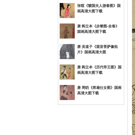
张暄《虢国夫人游春图》国
画高清大图下载
唐 阎立本《步辇图-全卷》
国画高清大图下载
唐 吴道子《观音菩萨像拓
片》国画高清大图
唐 阎立本《历代帝王图》国
画高清大图下载
唐 周昉《挥扇仕女图》国画
高清大图下载