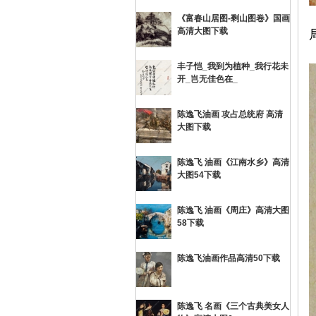
《富春山居图-剩山图卷》国画
画
高清大图下载
丰子恺_我到为植种_我行花未
开_岂无佳色在_
陈逸飞油画 攻占总统府 高清
大图下载
陈逸飞 油画《江南水乡》高清
油
大图54下载
陈逸飞 油画《周庄》高清大图
58下载
陈逸飞油画作品高清50下载
陈逸飞 名画《三个古典美女人
画