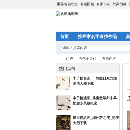
世界名画欣赏
名画国画
名家书法
梵高的画
首页
按画家名字查找作品
门户
五代至唐代
查看内容
热门点击
丰子恺名画_一轮红日东方涌_
名
›
高清大图下载
›
›
丰子恺漫画_儿童散学归来早_
忙趁东风放纸鸢
籍里柯名画_梅杜萨之筏_高清
大图下载