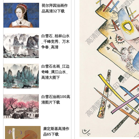
荷尔拜因油画作
品高清32下载
画
白雪石_桂林山水
_千峰竞秀、万木
争春_高清
白雪石名画_江边
奇峰_漓江山水_
油
高清大图下
白雪石油画100高
清图片下载
康定斯基高清作
品65下载
画