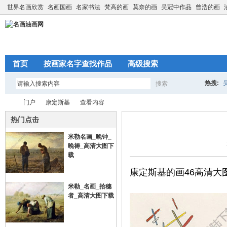
世界名画欣赏
名画国画
名家书法
梵高的画
莫奈的画
吴冠中作品
曾浩的画
首页
按画家名字查找作品
高级搜索
热搜:
搜索
搜
门户
康定斯基
查看内容
热门点击
米勒名画_晚钟_
索
名
›
›
晚祷_高清大图下
›
载
康定斯基的画46高清大
米勒_名画_拾穗
者_高清大图下载