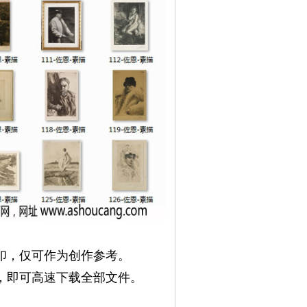
印，仅可作为创作参考。
，即可高速下载全部文件。