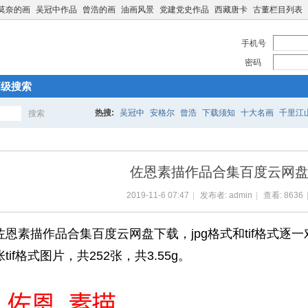
莫奈的画
吴冠中作品
曾浩的画
油画风景
党建党史作品
西藏唐卡
古董栏目列表
手机号
密码
高级搜索
热搜:
吴冠中
安格尔
曾浩
下载须知
十大名画
千里江
搜索
搜
佐恩素描作品合集百度云网
索
2019-11-6 07:47
|
发布者:
admin
|
查看:
8636
佐恩素描作品合集百度云网盘下载，jpg格式和tif格式逐一对
张tif格式图片，共252张，共3.55g。