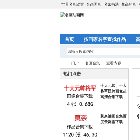
世界名画欣赏
名画国画
名家书法
梵高的画
首页
按画家名字查找作品
门户
名画合集
查看内容
热门点击
十大元帅、十大
名
›
›
›
将军照片画像超
高清合集下载
莫奈油画合集百
度云网盘下载