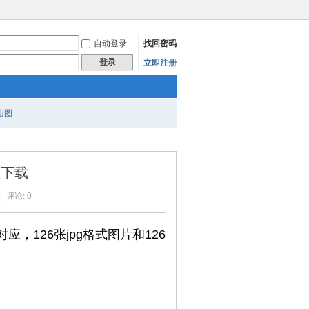
自动登录
找回密码
登录
立即注册
山图
盘下载
|
评论: 0
应，126张jpg格式图片和126