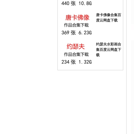
唐卡佛像合集百
度云网盘下载
约瑟夫水彩画合
集百度云网盘下
载