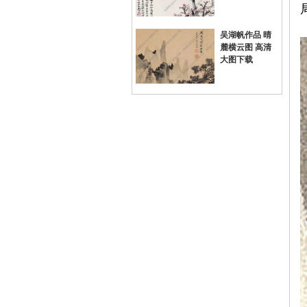
吴湖帆作品 晴
麓横云图 高清
大图下载