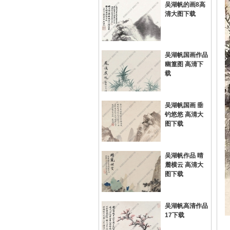
吴湖帆的画8高
清大图下载
吴湖帆国画作品
幽篁图 高清下
载
吴湖帆国画 垂
钓悠悠 高清大
图下载
吴湖帆作品 晴
麓横云 高清大
图下载
吴湖帆高清作品
17下载