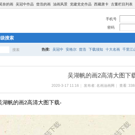
莫奈的画
吴冠中作品
曾浩的画
油画风景
党建党史作品
西藏唐卡
古董栏目列表
手机号
密码
高级搜索
热搜:
吴冠中
安格尔
曾浩
下载须知
十大名画
千里江
搜索
搜
吴湖帆的画2高清大图下
索
2020-3-17 11:16
|
发布者:
名画油画网
|
查看:
338
吴湖帆的画2高清大图下载-