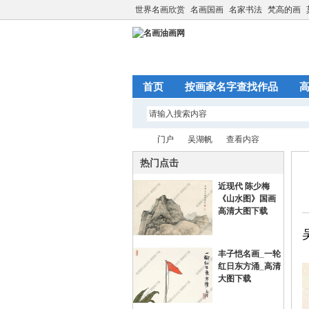
世界名画欣赏
名画国画
名家书法
梵高的画
首页
按画家名字查找作品
门户
吴湖帆
查看内容
热门点击
近现代 陈少梅
名
›
›
›
《山水图》国画
高清大图下载
丰子恺名画_一轮
红日东方涌_高清
大图下载