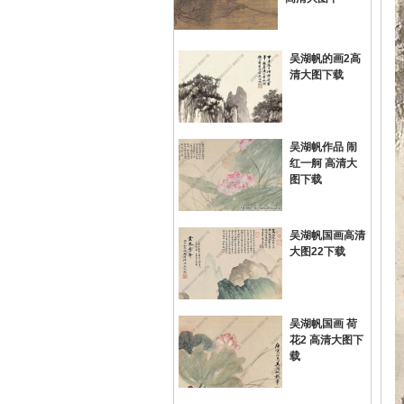
吴湖帆的画2高
清大图下载
吴湖帆作品 闹
红一舸 高清大
网
图下载
吴湖帆国画高清
大图22下载
吴湖帆国画 荷
花2 高清大图下
载