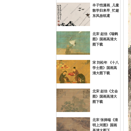
丰子恺漫画_儿童
散学归来早_忙趁
画
东风放纸鸢
北宋 赵佶《瑞鹤
图》国画高清大
图下载
宋 刘松年 《十八
学士图》国画高
油
清大图下载
北宋 赵佶《文会
图》国画高清大
图下载
北宋 张择端《清
明上河图》国画
画
高清大图下