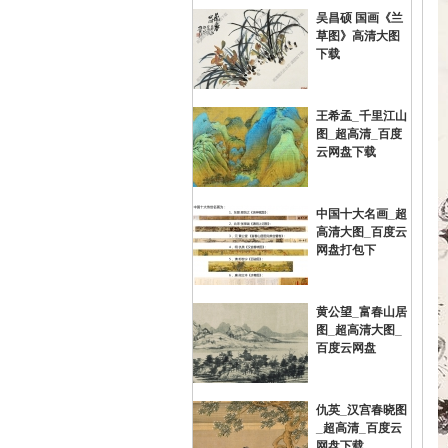
吴昌硕 国画《兰
草图》高清大图
画
下载
王希孟_千里江山
图_超高清_百度
云网盘下载
中国十大名画_超
高清大图_百度云
油
网盘打包下
黄公望_富春山居
图_超高清大图_
百度云网盘
仇英_汉宫春晓图
_超高清_百度云
画
网盘下载