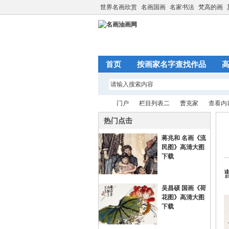
世界名画欣赏
名画国画
名家书法
梵高的画
首页
按画家名字查找作品
门户
栏目列表二
曹克家
查看内
热门点击
蒋兆和 名画《流
名
›
›
民图》高清大图
›
›
下载
吴昌硕 国画《荷
花图》高清大图
下载