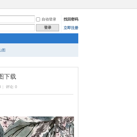
自动登录
找回密码
登录
立即注册
山图
大图下载
8
|
评论: 0