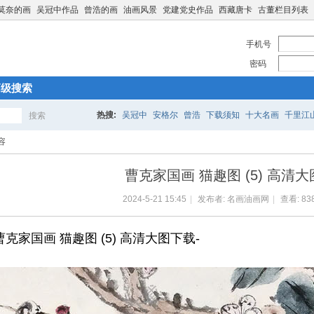
莫奈的画
吴冠中作品
曾浩的画
油画风景
党建党史作品
西藏唐卡
古董栏目列表
手机号
密码
高级搜索
热搜:
吴冠中
安格尔
曾浩
下载须知
十大名画
千里江
搜索
搜
容
曹克家国画 猫趣图 (5) 高清
索
2024-5-21 15:45
|
发布者:
名画油画网
|
查看:
83
曹克家国画 猫趣图 (5) 高清大图下载-