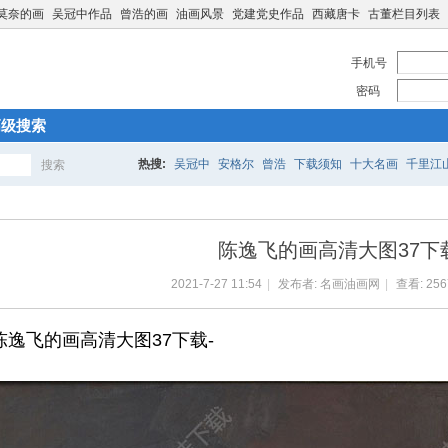
莫奈的画
吴冠中作品
曾浩的画
油画风景
党建党史作品
西藏唐卡
古董栏目列表
手机号
密码
高级搜索
热搜:
吴冠中
安格尔
曾浩
下载须知
十大名画
千里江
搜索
搜
陈逸飞的画高清大图37下
索
2021-7-27 11:54
|
发布者:
名画油画网
|
查看:
256
陈逸飞的画高清大图37下载-