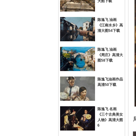
大图下载
陈逸飞 油画
《江南水乡》高
清大图54下载
陈逸飞 油画
《周庄》高清大
网
图58下载
陈逸飞油画作品
高清50下载
陈逸飞 名画
《三个古典美女
人物》高清大图
6