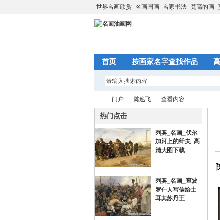
世界名画欣赏
名画国画
名家书法
梵高的画
首页
按画家名字查找作品
门户
陈逸飞
查看内容
热门点击
列宾_名画_伏尔
名
›
›
›
加河上的纤夫_高
清大图下载
列宾_名画_查波
罗什人写信给土
耳其苏丹王_