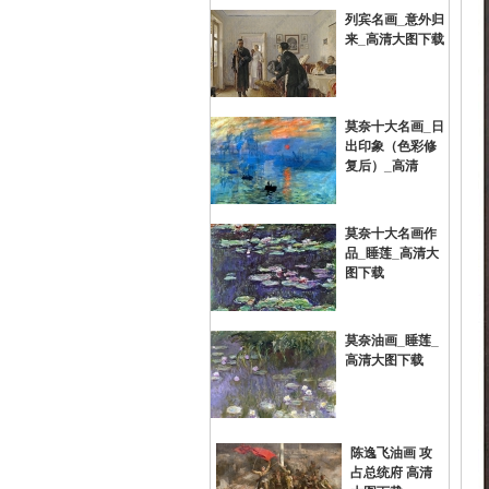
列宾名画_意外归
来_高清大图下载
画
莫奈十大名画_日
出印象（色彩修
复后）_高清
莫奈十大名画作
品_睡莲_高清大
油
图下载
莫奈油画_睡莲_
高清大图下载
陈逸飞油画 攻
占总统府 高清
画