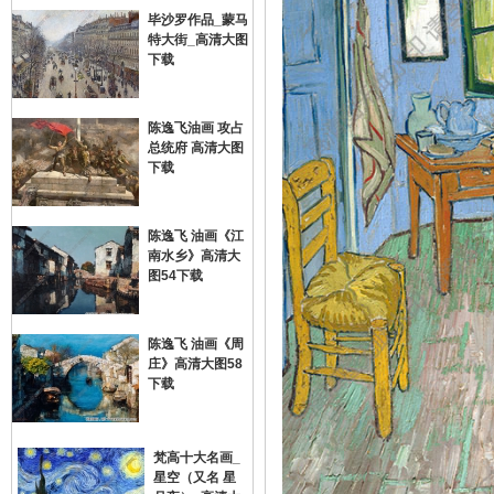
毕沙罗作品_蒙马
特大街_高清大图
画
下载
陈逸飞油画 攻占
总统府 高清大图
下载
陈逸飞 油画《江
南水乡》高清大
油
图54下载
陈逸飞 油画《周
庄》高清大图58
下载
梵高十大名画_
星空（又名 星
画