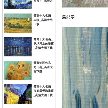
月夜）_高清大
梵高十大名画_
局部图：
丰收_高清大图
下载
梵高十大名画_
罗纳河上的星夜
网
_高清大图下载
梵高油画作品_
向日葵_高清大
图下载
梵高十大名画_
夜间露天咖啡座
_高清大图下载