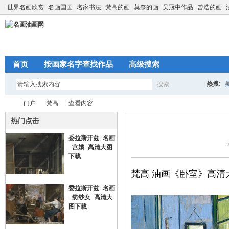
世界名画欣赏
名画国画
名家书法
梵高的画
莫奈的画
吴冠中作品
曾浩的画
首页
按画家名字查找作品
高级搜索
热搜:
搜索
搜
门户
梵高
查看内容
热门点击
委拉斯开兹_名画
索
名
›
›
›
_宫娥_高清大图
下载
梵高 油画《卧室》高清
委拉斯开兹_名画
_纺纱女_高清大
图下载