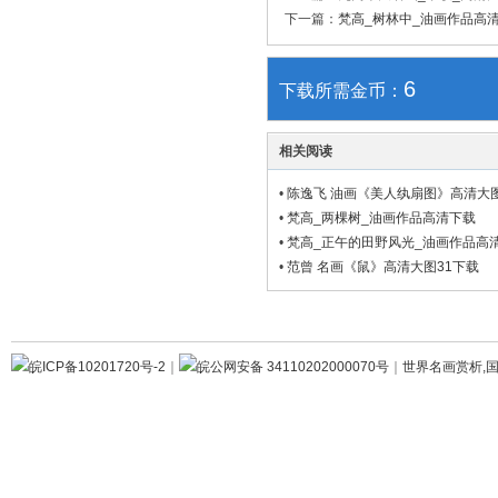
下一篇：
梵高_树林中_油画作品高
6
下载所需金币：
相关阅读
•
陈逸飞 油画《美人纨扇图》高清大图
•
梵高_两棵树_油画作品高清下载
•
梵高_正午的田野风光_油画作品高
•
范曾 名画《鼠》高清大图31下载
皖ICP备10201720号-2
｜
皖公网安备 34110202000070号
｜
世界名画赏析,国