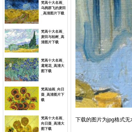
梵高十大名画_
乌鸦群飞的麦田
_高清图片下载
梵高十大名画_
麦田与柏树_高
清图片下载
梵高十大名画_
鸢尾花_高清大
图下载
梵高油画_向日
葵_高清图片下
载
梵高十大名画_
下载的图片为jpg格式无
向日葵_高清大
图下载