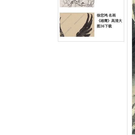
徐悲鸿 名画
《雄鹰》高清大
图36下载