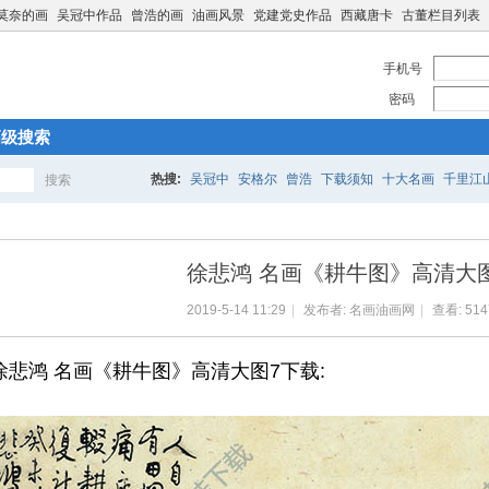
莫奈的画
吴冠中作品
曾浩的画
油画风景
党建党史作品
西藏唐卡
古董栏目列表
手机号
密码
高级搜索
热搜:
吴冠中
安格尔
曾浩
下载须知
十大名画
千里江
搜索
搜
徐悲鸿 名画《耕牛图》高清大
索
2019-5-14 11:29
|
发布者:
名画油画网
|
查看:
514
徐悲鸿 名画《耕牛图》高清大图7下载: