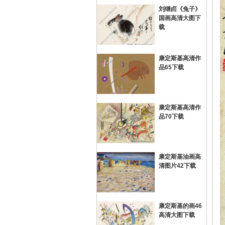
刘继卣《兔子》
国画高清大图下
画
载
康定斯基高清作
品65下载
康定斯基高清作
品70下载
油
康定斯基油画高
清图片42下载
康定斯基的画46
高清大图下载
画