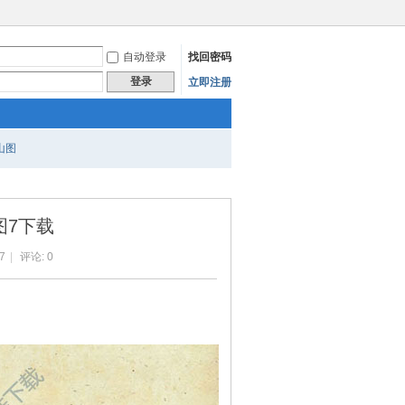
自动登录
找回密码
登录
立即注册
山图
图7下载
7
|
评论: 0