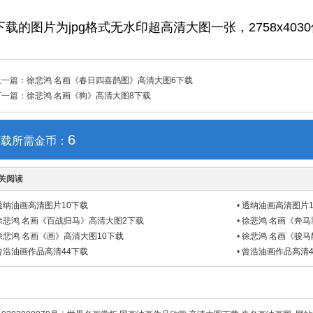
下载的图片为jpg格式无水印超高清大图一张，2758x403
上一篇：
徐悲鸿 名画《春日四喜鹊图》高清大图6下载
下一篇：
徐悲鸿 名画《狗》高清大图8下载
6
下载所需金币：
关阅读
透纳油画高清图片10下载
•
透纳油画高清图片1
徐悲鸿 名画《百战归马》高清大图2下载
•
徐悲鸿 名画《奔马
徐悲鸿 名画《画》高清大图10下载
•
徐悲鸿 名画《骏马
曾浩油画作品高清44下载
•
曾浩油画作品高清4