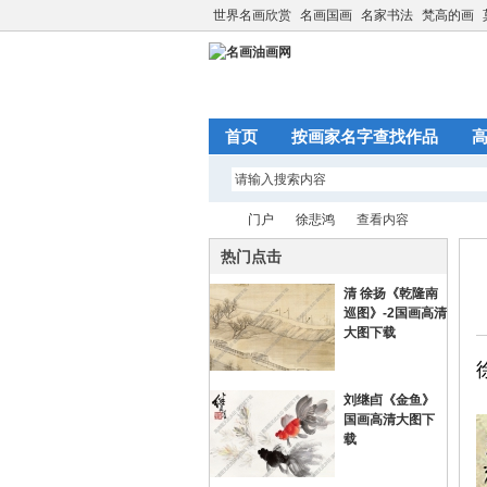
世界名画欣赏
名画国画
名家书法
梵高的画
首页
按画家名字查找作品
门户
徐悲鸿
查看内容
热门点击
清 徐扬《乾隆南
名
›
›
›
巡图》-2国画高清
大图下载
刘继卣《金鱼》
国画高清大图下
载